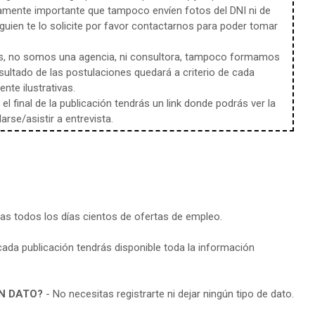
amente importante que tampoco envíen fotos del DNI ni de
uien te lo solicite por favor contactarnos para poder tomar
s, no somos una agencia, ni consultora, tampoco formamos
sultado de las postulaciones quedará a criterio de cada
te ilustrativas.
l final de la publicación tendrás un link donde podrás ver la
rse/asistir a entrevista.
ras todos los días cientos de ofertas de empleo.
cada publicación tendrás disponible toda la información
N DATO?
- No necesitas registrarte ni dejar ningún tipo de dato.