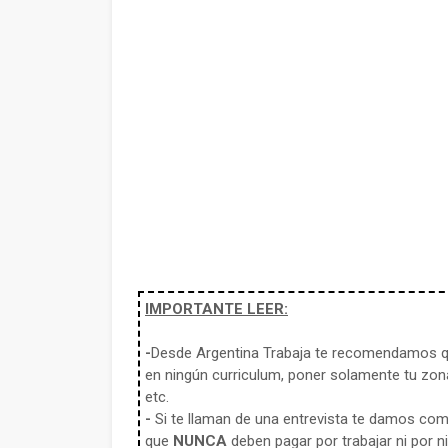
IMPORTANTE LEER:
-
Desde Argentina Trabaja te recomendamos qu
en ningún curriculum, poner solamente tu zona
etc.
-
Si te llaman de una entrevista te damos co
que
NUNCA
deben pagar por trabajar ni por n