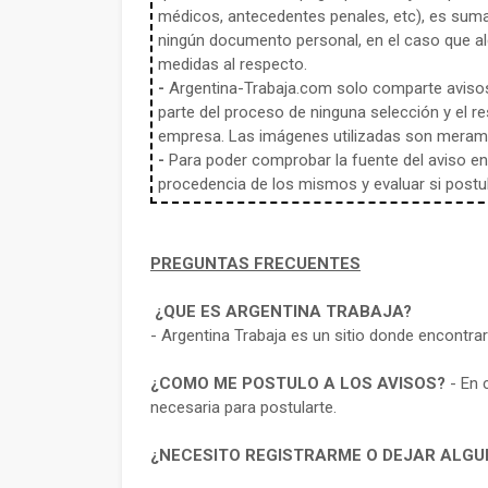
médicos, antecedentes penales, etc), es sum
ningún documento personal, en el caso que alg
medidas al respecto.
-
Argentina-Trabaja.com solo comparte aviso
parte del proceso de ninguna selección y el re
empresa. Las imágenes utilizadas son meramen
-
Para poder comprobar la fuente del aviso en e
procedencia de los mismos y evaluar si postula
PREGUNTAS FRECUENTES
¿QUE ES ARGENTINA TRABAJA?
- Argentina Trabaja es un sitio donde encontra
¿COMO ME POSTULO A LOS AVISOS?
- En 
necesaria para postularte.
¿NECESITO REGISTRARME O DEJAR ALGU