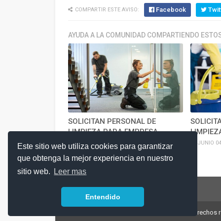
Facebook
Twit
COMPARTIR ESTE AVISO:
AYUDA A LA COMUNIDAD COMPARTIENDO ESTOS
SOLICITAN PERSONAL DE
SOLICIT
LIMPIEZA PARA EMPRESA
LIMPIEZ
JULIO 17, 2026
JUNIO 04
Este sitio web utiliza cookies para garantizar
que obtenga la mejor experiencia en nuestro
sitio web.
Leer mas
Entendido
© 2018 Argentina-Trabaja.com | Todos los derechos 