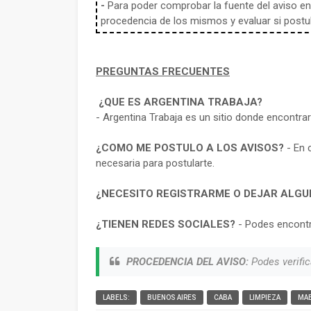
-
Para poder comprobar la fuente del aviso en e
procedencia de los mismos y evaluar si postula
PREGUNTAS FRECUENTES
¿QUE ES ARGENTINA TRABAJA?
- Argentina Trabaja es un sitio donde encontra
¿COMO ME POSTULO A LOS AVISOS?
- En 
necesaria para postularte.
¿NECESITO REGISTRARME O DEJAR ALGU
¿TIENEN REDES SOCIALES?
- Podes encontr
PROCEDENCIA DEL AVISO:
Podes verific
LABELS:
BUENOS AIRES
CABA
LIMPIEZA
MA