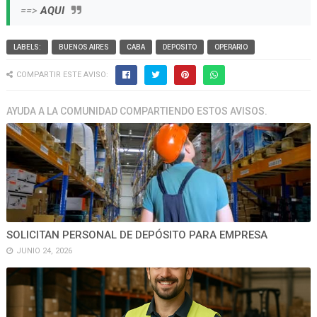
==>
AQUI
LABELS:
BUENOS AIRES
CABA
DEPOSITO
OPERARIO
COMPARTIR ESTE AVISO:
AYUDA A LA COMUNIDAD COMPARTIENDO ESTOS AVISOS.
SOLICITAN PERSONAL DE DEPÓSITO PARA EMPRESA
JUNIO 24, 2026