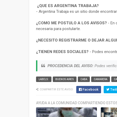
¿QUE ES ARGENTINA TRABAJA?
- Argentina Trabaja es un sitio donde encontra
¿COMO ME POSTULO A LOS AVISOS?
- En 
necesaria para postularte.
¿NECESITO REGISTRARME O DEJAR ALGU
¿TIENEN REDES SOCIALES?
- Podes encontr
PROCEDENCIA DEL AVISO:
Podes verific
LABELS:
BUENOS AIRES
CABA
CAMARERA
C
Facebook
Twit
COMPARTIR ESTE AVISO:
AYUDA A LA COMUNIDAD COMPARTIENDO ESTOS