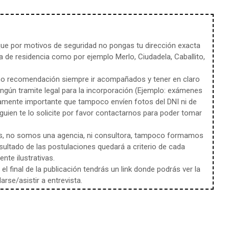
e por motivos de seguridad no pongas tu dirección exacta
 de residencia como por ejemplo Merlo, Ciudadela, Caballito,
mo recomendación siempre ir acompañados y tener en claro
ingún tramite legal para la incorporación (Ejemplo: exámenes
amente importante que tampoco envíen fotos del DNI ni de
uien te lo solicite por favor contactarnos para poder tomar
s, no somos una agencia, ni consultora, tampoco formamos
sultado de las postulaciones quedará a criterio de cada
te ilustrativas.
l final de la publicación tendrás un link donde podrás ver la
rse/asistir a entrevista.