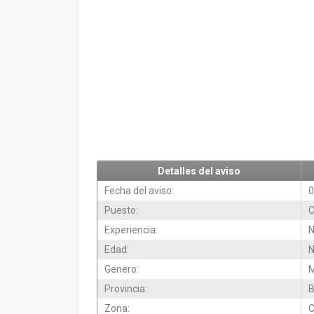
Detalles del aviso
Fecha del aviso:
0
Puesto:
C
Experiencia:
N
Edad:
N
Genero:
M
Provincia:
B
Zona: