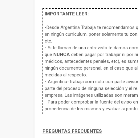
IMPORTANTE LEER:
-
Desde Argentina Trabaja te recomendamos qu
en ningún curriculum, poner solamente tu zona
etc.
-
Si te llaman de una entrevista te damos co
que
NUNCA
deben pagar por trabajar ni por n
médicos, antecedentes penales, etc), es sum
ningún documento personal, en el caso que alg
medidas al respecto.
-
Argentina-Trabaja.com solo comparte aviso
parte del proceso de ninguna selección y el re
empresa. Las imágenes utilizadas son meramen
-
Para poder comprobar la fuente del aviso en e
procedencia de los mismos y evaluar si postula
PREGUNTAS FRECUENTES