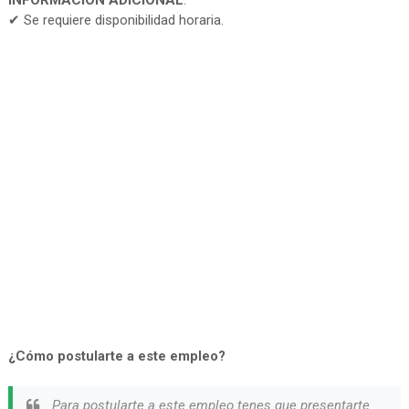
INFORMACIÓN ADICIONAL
:
✔ Se requiere disponibilidad horaria.
¿Cómo postularte a este empleo?
Para postularte a este empleo tenes que presentarte