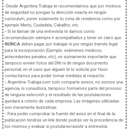
-
Desde Argentina Trabaja te recomendamos que por motivos
de seguridad no pongas tu dirección exacta en ningún
curriculum, poner solamente tu zona de residencia como por
ejemplo Merlo, Ciudadela, Caballito, etc.
-
Si te llaman de una entrevista te damos como
recomendación siempre ir acompañados y tener en claro que
NUNCA
deben pagar por trabajar ni por ningún tramite legal
para la incorporación (Ejemplo: exámenes médicos,
antecedentes penales, etc), es sumamente importante que
tampoco envíen fotos del DNI ni de ningún documento
personal, en el caso que alguien te lo solicite por favor
contactarnos para poder tomar medidas al respecto.
-
Argentina-Trabaja.com solo comparte avisos, no somos una
agencia, ni consultora, tampoco formamos parte del proceso
de ninguna selección y el resultado de las postulaciones
quedará a criterio de cada empresa. Las imágenes utilizadas
son meramente ilustrativas.
-
Para poder comprobar la fuente del aviso en el final de la
publicación tendrás un link donde podrás ver la procedencia de
los mismos y evaluar si postularse/asistir a entrevista.