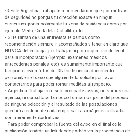
-
Desde Argentina Trabaja te recomendamos que por motivos
de seguridad no pongas tu dirección exacta en ningún
curriculum, poner solamente tu zona de residencia como por
ejemplo Merlo, Ciudadela, Caballito, etc.
-
Si te llaman de una entrevista te damos como
recomendación siempre ir acompañados y tener en claro que
NUNCA
deben pagar por trabajar ni por ningún tramite legal
para la incorporación (Ejemplo: exámenes médicos,
antecedentes penales, etc), es sumamente importante que
tampoco envíen fotos del DNI ni de ningún documento
personal, en el caso que alguien te lo solicite por favor
contactarnos para poder tomar medidas al respecto.
-
Argentina-Trabaja.com solo comparte avisos, no somos una
agencia, ni consultora, tampoco formamos parte del proceso
de ninguna selección y el resultado de las postulaciones
quedará a criterio de cada empresa. Las imágenes utilizadas
son meramente ilustrativas.
-
Para poder comprobar la fuente del aviso en el final de la
publicación tendrás un link donde podrás ver la procedencia de