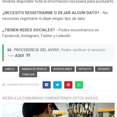
tendrás disponible toda la información necesaria para postularte.
¿NECESITO REGISTRARME O DEJAR ALGUN DATO?
- No
necesitas registrarte ni dejar ningún tipo de dato.
¿TIENEN REDES SOCIALES?
- Podes encontrarnos en
Facebook, Instagram, Twitter y LinkedIn
PROCEDENCIA DEL AVISO:
Podes verificar el anuncio
==>
AQUI
LABELS:
ARMADO DE PEDIDOS
BUENOS AIRES
DEPOSITO
OPERARIO
ZONA SUR
COMPARTIR ESTE AVISO:
AYUDA A LA COMUNIDAD COMPARTIENDO ESTOS AVISOS.