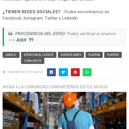
¿TIENEN REDES SOCIALES?
- Podes encontrarnos en
Facebook, Instagram, Twitter y LinkedIn
PROCEDENCIA DEL AVISO:
Podes verificar el anuncio
==>
AQUI
LABELS:
ATENCION AL CLIENTE
BUENOS AIRES
PLAYERA
PLAYERO
ZONA OESTE
COMPARTIR ESTE AVISO:
AYUDA A LA COMUNIDAD COMPARTIENDO ESTOS AVISOS.