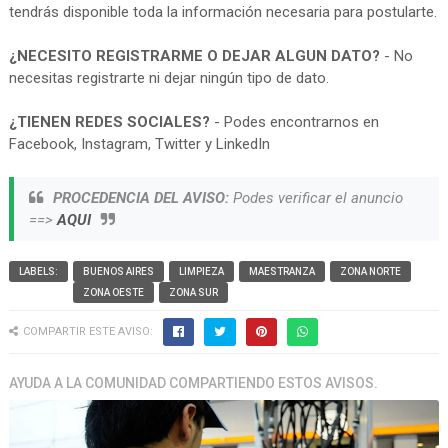
tendrás disponible toda la información necesaria para postularte.
¿NECESITO REGISTRARME O DEJAR ALGUN DATO?
- No
necesitas registrarte ni dejar ningún tipo de dato.
¿TIENEN REDES SOCIALES?
- Podes encontrarnos en
Facebook, Instagram, Twitter y LinkedIn
PROCEDENCIA DEL AVISO:
Podes verificar el anuncio
==>
AQUI
LABELS:
BUENOS AIRES
LIMPIEZA
MAESTRANZA
ZONA NORTE
ZONA OESTE
ZONA SUR
COMPARTIR ESTE AVISO:
AYUDA A LA COMUNIDAD COMPARTIENDO ESTOS AVISOS.