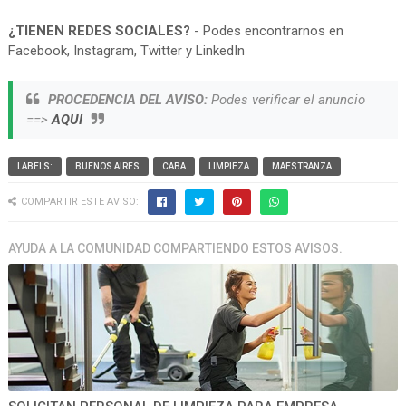
¿TIENEN REDES SOCIALES?
- Podes encontrarnos en
Facebook, Instagram, Twitter y LinkedIn
PROCEDENCIA DEL AVISO:
Podes verificar el anuncio
==>
AQUI
LABELS:
BUENOS AIRES
CABA
LIMPIEZA
MAESTRANZA
COMPARTIR ESTE AVISO:
AYUDA A LA COMUNIDAD COMPARTIENDO ESTOS AVISOS.