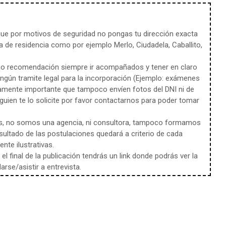
e por motivos de seguridad no pongas tu dirección exacta
 de residencia como por ejemplo Merlo, Ciudadela, Caballito,
mo recomendación siempre ir acompañados y tener en claro
ingún tramite legal para la incorporación (Ejemplo: exámenes
amente importante que tampoco envíen fotos del DNI ni de
uien te lo solicite por favor contactarnos para poder tomar
s, no somos una agencia, ni consultora, tampoco formamos
sultado de las postulaciones quedará a criterio de cada
te ilustrativas.
l final de la publicación tendrás un link donde podrás ver la
rse/asistir a entrevista.