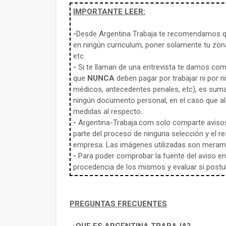
IMPORTANTE LEER:
-
Desde Argentina Trabaja te recomendamos qu
en ningún curriculum, poner solamente tu zona
etc.
-
Si te llaman de una entrevista te damos co
que
NUNCA
deben pagar por trabajar ni por n
médicos, antecedentes penales, etc), es sum
ningún documento personal, en el caso que alg
medidas al respecto.
-
Argentina-Trabaja.com solo comparte aviso
parte del proceso de ninguna selección y el re
empresa. Las imágenes utilizadas son meramen
-
Para poder comprobar la fuente del aviso en e
procedencia de los mismos y evaluar si postula
PREGUNTAS FRECUENTES