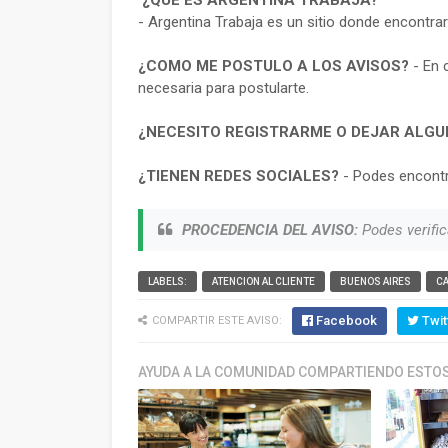
¿QUE ES ARGENTINA TRABAJA?
- Argentina Trabaja es un sitio donde encontra
¿COMO ME POSTULO A LOS AVISOS?
- En 
necesaria para postularte.
¿NECESITO REGISTRARME O DEJAR ALGU
¿TIENEN REDES SOCIALES?
- Podes encontr
PROCEDENCIA DEL AVISO:
Podes verific
LABELS:
ATENCION AL CLIENTE
BUENOS AIRES
C
Facebook
Twit
COMPARTIR ESTE AVISO:
AYUDA A LA COMUNIDAD COMPARTIENDO ESTOS