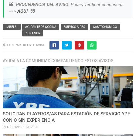
PROCEDENCIA DEL AVISO:
Podes verificar el anuncio
==>
AQUI
LABELS:
AYUDANTE DE COCINA
BUENOS AIRES
GASTRONOMICO
ZONA SUR
COMPARTIR ESTE AVISO:
AYUDA A LA COMUNIDAD COMPARTIENDO ESTOS AVISOS.
SOLICITAN PLAYEROS/AS PARA ESTACIÓN DE SERVICIO YPF
CON O SIN EXPERIENCIA
DICIEMBRE 13, 2025