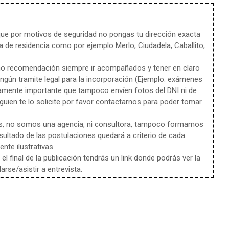
e por motivos de seguridad no pongas tu dirección exacta
 de residencia como por ejemplo Merlo, Ciudadela, Caballito,
mo recomendación siempre ir acompañados y tener en claro
ingún tramite legal para la incorporación (Ejemplo: exámenes
amente importante que tampoco envíen fotos del DNI ni de
uien te lo solicite por favor contactarnos para poder tomar
s, no somos una agencia, ni consultora, tampoco formamos
sultado de las postulaciones quedará a criterio de cada
te ilustrativas.
l final de la publicación tendrás un link donde podrás ver la
rse/asistir a entrevista.