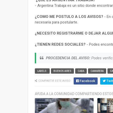
¿QUE ES ARGENTINA TRABAJA?
- Argentina Trabaja es un sitio donde encontra
¿COMO ME POSTULO A LOS AVISOS?
- En 
necesaria para postularte.
¿NECESITO REGISTRARME O DEJAR ALGU
¿TIENEN REDES SOCIALES?
- Podes encontr
PROCEDENCIA DEL AVISO:
Podes verific
LABELS:
BUENOS AIRES
CABA
CAMARERA
C
Facebook
Twit
COMPARTIR ESTE AVISO:
AYUDA A LA COMUNIDAD COMPARTIENDO ESTOS