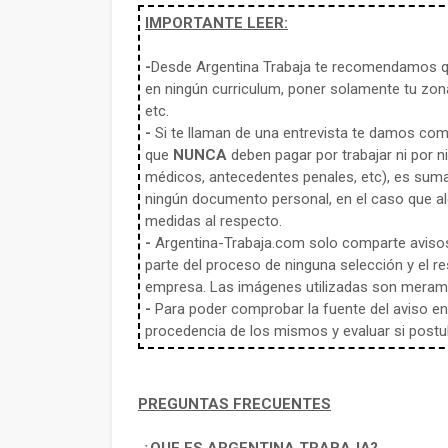
IMPORTANTE LEER:
-
Desde Argentina Trabaja te recomendamos qu
en ningún curriculum, poner solamente tu zona
etc.
-
Si te llaman de una entrevista te damos co
que
NUNCA
deben pagar por trabajar ni por n
médicos, antecedentes penales, etc), es sum
ningún documento personal, en el caso que alg
medidas al respecto.
-
Argentina-Trabaja.com solo comparte aviso
parte del proceso de ninguna selección y el re
empresa. Las imágenes utilizadas son meramen
-
Para poder comprobar la fuente del aviso en e
procedencia de los mismos y evaluar si postula
PREGUNTAS FRECUENTES