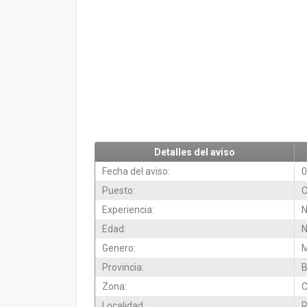
Detalles del aviso
Fecha del aviso:
0
Puesto:
C
Experiencia:
N
Edad:
N
Genero:
M
Provincia:
B
Zona:
Localidad:
R