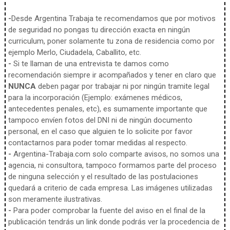
-
Desde Argentina Trabaja te recomendamos que por motivos
de seguridad no pongas tu dirección exacta en ningún
curriculum, poner solamente tu zona de residencia como por
ejemplo Merlo, Ciudadela, Caballito, etc.
-
Si te llaman de una entrevista te damos como
recomendación siempre ir acompañados y tener en claro que
NUNCA
deben pagar por trabajar ni por ningún tramite legal
para la incorporación (Ejemplo: exámenes médicos,
antecedentes penales, etc), es sumamente importante que
tampoco envíen fotos del DNI ni de ningún documento
personal, en el caso que alguien te lo solicite por favor
contactarnos para poder tomar medidas al respecto.
-
Argentina-Trabaja.com solo comparte avisos, no somos una
agencia, ni consultora, tampoco formamos parte del proceso
de ninguna selección y el resultado de las postulaciones
quedará a criterio de cada empresa. Las imágenes utilizadas
son meramente ilustrativas.
-
Para poder comprobar la fuente del aviso en el final de la
publicación tendrás un link donde podrás ver la procedencia de