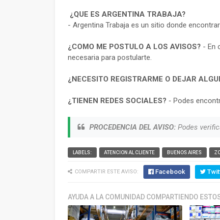
¿QUE ES ARGENTINA TRABAJA?
- Argentina Trabaja es un sitio donde encontra
¿COMO ME POSTULO A LOS AVISOS?
- En 
necesaria para postularte.
¿NECESITO REGISTRARME O DEJAR ALGU
¿TIENEN REDES SOCIALES?
- Podes encontr
PROCEDENCIA DEL AVISO:
Podes verific
LABELS:
ATENCION AL CLIENTE
BUENOS AIRES
Z
Facebook
Twit
COMPARTIR ESTE AVISO:
AYUDA A LA COMUNIDAD COMPARTIENDO ESTOS