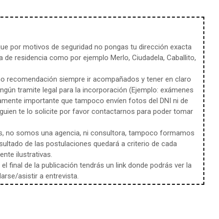
e por motivos de seguridad no pongas tu dirección exacta
 de residencia como por ejemplo Merlo, Ciudadela, Caballito,
mo recomendación siempre ir acompañados y tener en claro
ingún tramite legal para la incorporación (Ejemplo: exámenes
amente importante que tampoco envíen fotos del DNI ni de
uien te lo solicite por favor contactarnos para poder tomar
s, no somos una agencia, ni consultora, tampoco formamos
sultado de las postulaciones quedará a criterio de cada
te ilustrativas.
l final de la publicación tendrás un link donde podrás ver la
rse/asistir a entrevista.