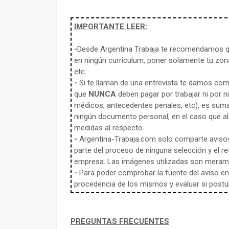
IMPORTANTE LEER:
-
Desde Argentina Trabaja te recomendamos qu
en ningún curriculum, poner solamente tu zona
etc.
-
Si te llaman de una entrevista te damos co
que
NUNCA
deben pagar por trabajar ni por n
médicos, antecedentes penales, etc), es sum
ningún documento personal, en el caso que alg
medidas al respecto.
-
Argentina-Trabaja.com solo comparte aviso
parte del proceso de ninguna selección y el re
empresa. Las imágenes utilizadas son meramen
-
Para poder comprobar la fuente del aviso en e
procedencia de los mismos y evaluar si postula
PREGUNTAS FRECUENTES