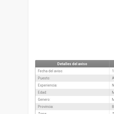
Detalles del aviso
Fecha del aviso:
1
Puesto:
A
Experiencia:
N
Edad:
M
Genero:
M
Provincia:
B
Zona:
Z