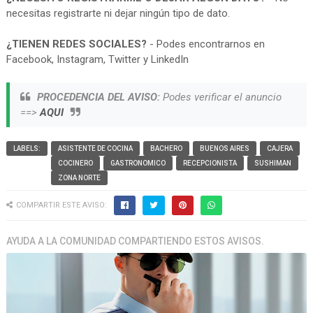
necesitas registrarte ni dejar ningún tipo de dato.
¿TIENEN REDES SOCIALES?
- Podes encontrarnos en
Facebook, Instagram, Twitter y LinkedIn
PROCEDENCIA DEL AVISO:
Podes verificar el anuncio
==>
AQUI
LABELS:
ASISTENTE DE COCINA
BACHERO
BUENOS AIRES
CAJERA
COCINERO
GASTRONOMICO
RECEPCIONISTA
SUSHIMAN
ZONA NORTE
COMPARTIR ESTE AVISO:
AYUDA A LA COMUNIDAD COMPARTIENDO ESTOS AVISOS.