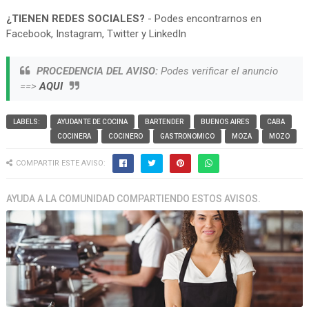
¿TIENEN REDES SOCIALES?
- Podes encontrarnos en
Facebook, Instagram, Twitter y LinkedIn
PROCEDENCIA DEL AVISO:
Podes verificar el anuncio
==>
AQUI
LABELS:
AYUDANTE DE COCINA
BARTENDER
BUENOS AIRES
CABA
COCINERA
COCINERO
GASTRONOMICO
MOZA
MOZO
COMPARTIR ESTE AVISO:
AYUDA A LA COMUNIDAD COMPARTIENDO ESTOS AVISOS.