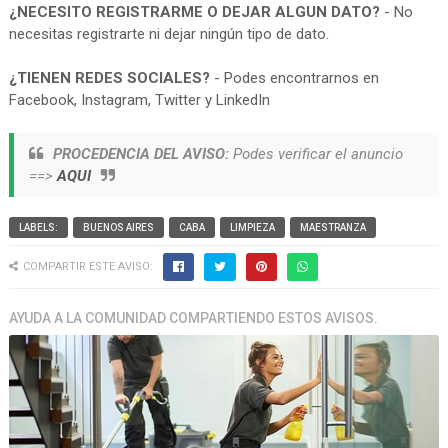
¿NECESITO REGISTRARME O DEJAR ALGUN DATO?
- No
necesitas registrarte ni dejar ningún tipo de dato.
¿TIENEN REDES SOCIALES?
- Podes encontrarnos en
Facebook, Instagram, Twitter y LinkedIn
PROCEDENCIA DEL AVISO:
Podes verificar el anuncio
==>
AQUI
LABELS:
BUENOS AIRES
CABA
LIMPIEZA
MAESTRANZA
COMPARTIR ESTE AVISO:
AYUDA A LA COMUNIDAD COMPARTIENDO ESTOS AVISOS.