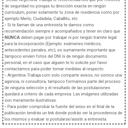
de seguridad no pongas tu dirección exacta en ningún
curriculum, poner solamente tu zona de residencia como por
ejemplo Merlo, Ciudadela, Caballito, etc.
-
Si te llaman de una entrevista te damos como
recomendación siempre ir acompañados y tener en claro que
NUNCA
deben pagar por trabajar ni por ningún tramite legal
para la incorporación (Ejemplo: exámenes médicos,
antecedentes penales, etc), es sumamente importante que
tampoco envíen fotos del DNI ni de ningún documento
personal, en el caso que alguien te lo solicite por favor
contactarnos para poder tomar medidas al respecto.
-
Argentina-Trabaja.com solo comparte avisos, no somos una
agencia, ni consultora, tampoco formamos parte del proceso
de ninguna selección y el resultado de las postulaciones
quedará a criterio de cada empresa. Las imágenes utilizadas
son meramente ilustrativas.
-
Para poder comprobar la fuente del aviso en el final de la
publicación tendrás un link donde podrás ver la procedencia de
los mismos y evaluar si postularse/asistir a entrevista.