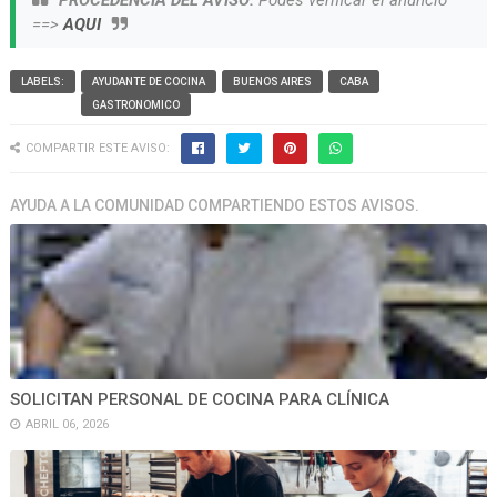
PROCEDENCIA DEL AVISO:
Podes verificar el anuncio
==>
AQUI
LABELS:
AYUDANTE DE COCINA
BUENOS AIRES
CABA
GASTRONOMICO
COMPARTIR ESTE AVISO:
AYUDA A LA COMUNIDAD COMPARTIENDO ESTOS AVISOS.
SOLICITAN PERSONAL DE COCINA PARA CLÍNICA
ABRIL 06, 2026