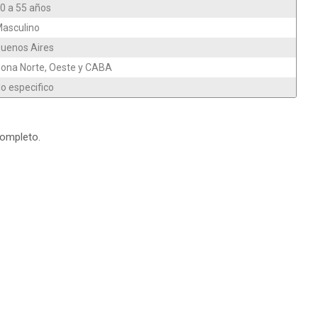
0 a 55 años
asculino
uenos Aires
ona Norte, Oeste y CABA
o especifico
completo.