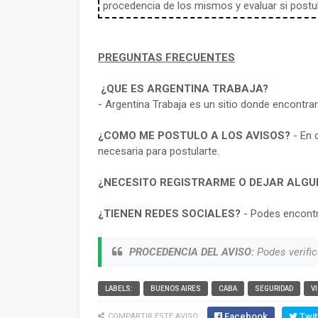
procedencia de los mismos y evaluar si postula
PREGUNTAS FRECUENTES
¿QUE ES ARGENTINA TRABAJA?
- Argentina Trabaja es un sitio donde encontra
¿COMO ME POSTULO A LOS AVISOS?
- En 
necesaria para postularte.
¿NECESITO REGISTRARME O DEJAR ALGU
¿TIENEN REDES SOCIALES?
- Podes encontr
PROCEDENCIA DEL AVISO:
Podes verific
LABELS:
BUENOS AIRES
CABA
SEGURIDAD
V
Facebook
Twit
COMPARTIR ESTE AVISO: