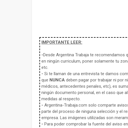
IMPORTANTE LEER:
-
Desde Argentina Trabaja te recomendamos qu
en ningún curriculum, poner solamente tu zona
etc.
-
Si te llaman de una entrevista te damos co
que
NUNCA
deben pagar por trabajar ni por n
médicos, antecedentes penales, etc), es sum
ningún documento personal, en el caso que alg
medidas al respecto.
-
Argentina-Trabaja.com solo comparte aviso
parte del proceso de ninguna selección y el re
empresa. Las imágenes utilizadas son meramen
-
Para poder comprobar la fuente del aviso en e