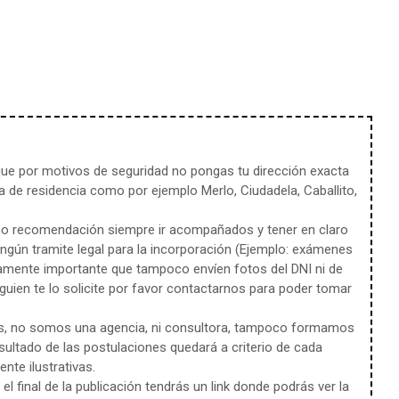
e por motivos de seguridad no pongas tu dirección exacta
 de residencia como por ejemplo Merlo, Ciudadela, Caballito,
mo recomendación siempre ir acompañados y tener en claro
ingún tramite legal para la incorporación (Ejemplo: exámenes
amente importante que tampoco envíen fotos del DNI ni de
uien te lo solicite por favor contactarnos para poder tomar
s, no somos una agencia, ni consultora, tampoco formamos
sultado de las postulaciones quedará a criterio de cada
te ilustrativas.
l final de la publicación tendrás un link donde podrás ver la