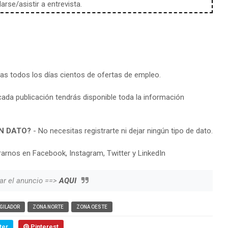
rse/asistir a entrevista.
ras todos los días cientos de ofertas de empleo.
cada publicación tendrás disponible toda la información
N DATO?
- No necesitas registrarte ni dejar ningún tipo de dato.
arnos en Facebook, Instagram, Twitter y LinkedIn
ar el anuncio ==>
AQUI
IGILADOR
ZONA NORTE
ZONA OESTE
ter
Pinterest